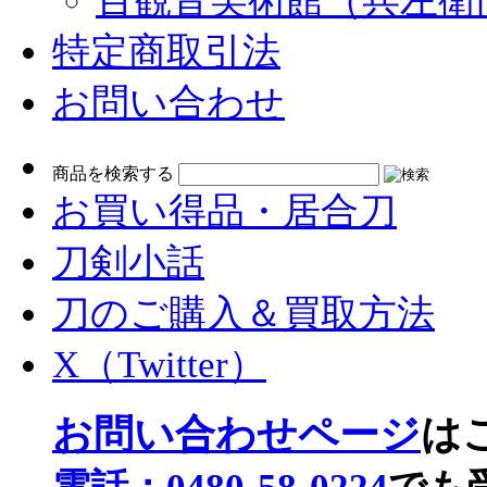
百観音美術館（兵左衛
特定商取引法
お問い合わせ
検
商品を検索する
索:
お買い得品・居合刀
刀剣小話
刀のご購入＆買取方法
X（Twitter）
お問い合わせページ
は