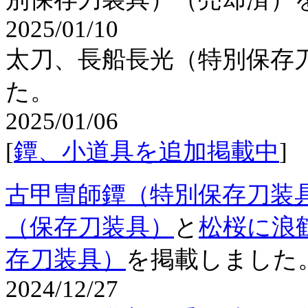
2025/01/10
太刀、長船長光（特別保存
た。
2025/01/06
[
鐔、小道具を追加掲載中
]
古甲冑師鐔（特別保存刀装具
（保存刀装具）
と
松桜に浪
存刀装具）
を掲載しました
2024/12/27