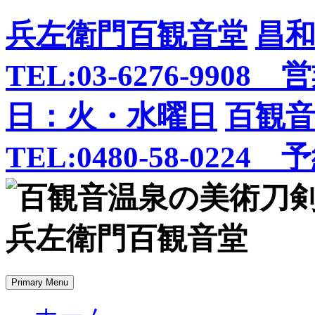
Skip
兵左衛門百観音堂
昌
to
content
TEL:03-6276-99
日：火・水曜日
百観
TEL:0480-58-0224
Primary Menu