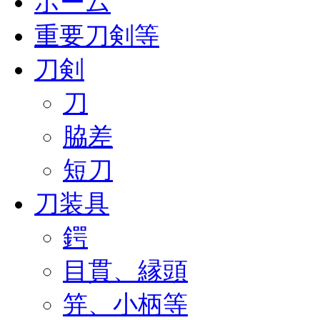
ホーム
重要刀剣等
刀剣
刀
脇差
短刀
刀装具
鍔
目貫、縁頭
笄、小柄等