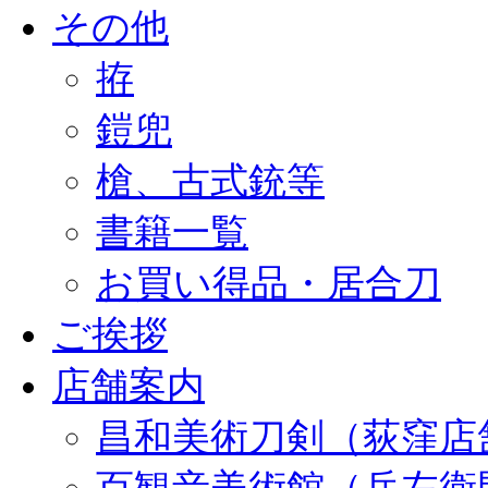
その他
拵
鎧兜
槍、古式銃等
書籍一覧
お買い得品・居合刀
ご挨拶
店舗案内
昌和美術刀剣（荻窪店