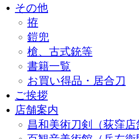
その他
拵
鎧兜
槍、古式銃等
書籍一覧
お買い得品・居合刀
ご挨拶
店舗案内
昌和美術刀剣（荻窪店