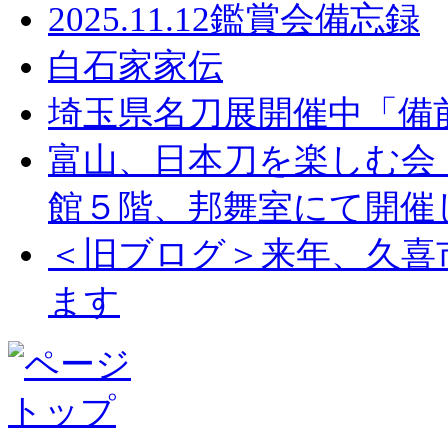
2025.11.12鑑賞会備忘録
白石家家伝
埼玉県名刀展開催中「備
富山、日本刀を楽しむ会
館５階、邦舞室にて開催
＜旧ブログ＞来年、久喜
ます