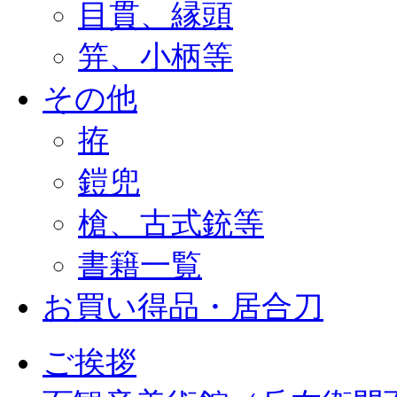
目貫、縁頭
笄、小柄等
その他
拵
鎧兜
槍、古式銃等
書籍一覧
お買い得品・居合刀
ご挨拶