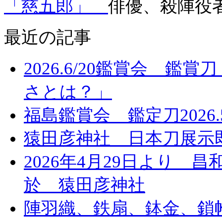
「慈五郎」
俳優、殺陣役
最近の記事
2026.6/20鑑賞会 
さとは？」
福島鑑賞会 鑑定刀2026.5
猿田彦神社 日本刀展示
2026年4月29日より
於 猿田彦神社
陣羽織、鉄扇、鉢金、鎖