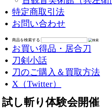
百観音美術館（兵左衛
特定商取引法
お問い合わせ
検
商品を検索する
索:
お買い得品・居合刀
刀剣小話
刀のご購入＆買取方法
X（Twitter）
試し斬り体験会開催