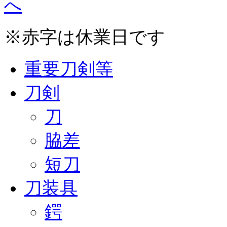
※赤字は休業日です
重要刀剣等
刀剣
刀
脇差
短刀
刀装具
鍔