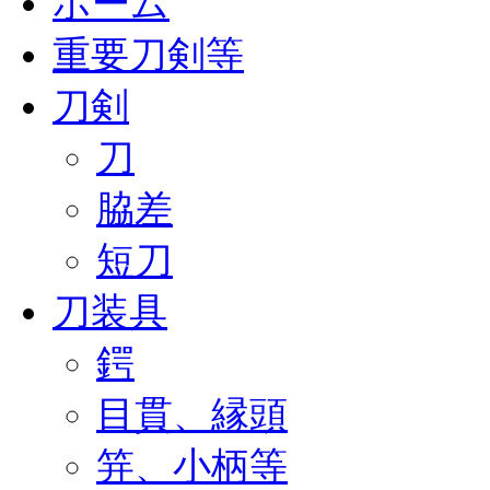
ホーム
重要刀剣等
刀剣
刀
脇差
短刀
刀装具
鍔
目貫、縁頭
笄、小柄等