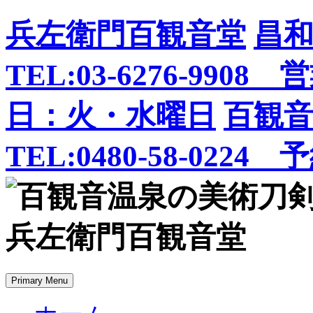
Skip
兵左衛門百観音堂
昌
to
content
TEL:03-6276-99
日：火・水曜日
百観
TEL:0480-58-0224
Primary Menu