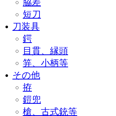
脇差
短刀
刀装具
鍔
目貫、縁頭
笄、小柄等
その他
拵
鎧兜
槍、古式銃等