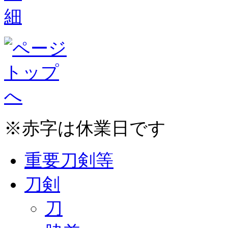
※赤字は休業日です
重要刀剣等
刀剣
刀