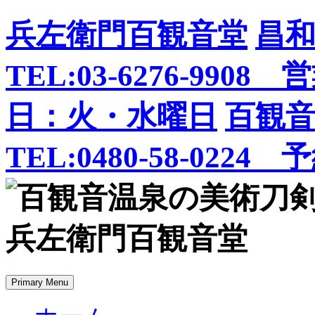
Skip
兵左衛門百観音堂
昌
to
content
TEL:03-6276-99
日：火・水曜日
百観
TEL:0480-58-0224
Primary Menu