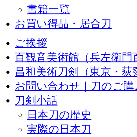
書籍一覧
お買い得品・居合刀
ご挨拶
百観音美術館（兵左衛門
昌和美術刀剣（東京・荻
お問い合わせ｜刀のご購
刀剣小話
日本刀の歴史
実際の日本刀