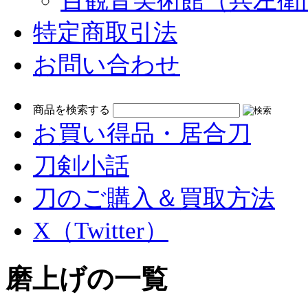
百観音美術館（兵左衛
特定商取引法
お問い合わせ
検
商品を検索する
索:
お買い得品・居合刀
刀剣小話
刀のご購入＆買取方法
X（Twitter）
磨上げの一覧