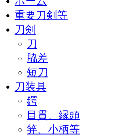
ホーム
重要刀剣等
刀剣
刀
脇差
短刀
刀装具
鍔
目貫、縁頭
笄、小柄等