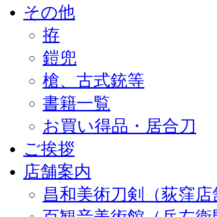
その他
拵
鎧兜
槍、古式銃等
書籍一覧
お買い得品・居合刀
ご挨拶
店舗案内
昌和美術刀剣（荻窪店