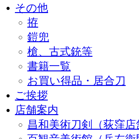
その他
拵
鎧兜
槍、古式銃等
書籍一覧
お買い得品・居合刀
ご挨拶
店舗案内
昌和美術刀剣（荻窪店