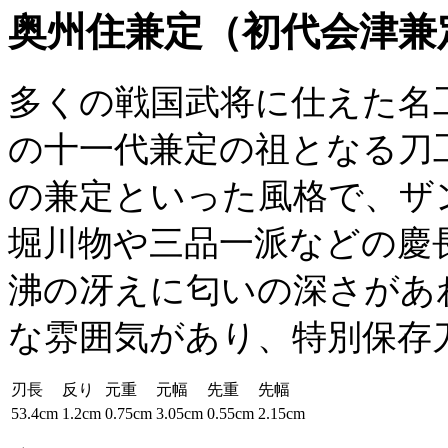
奥州住兼定（初代会津兼
多くの戦国武将に仕えた名
の十一代兼定の祖となる刀
の兼定といった風格で、ザ
堀川物や三品一派などの慶
沸の冴えに匂いの深さがあ
な雰囲気があり、特別保存
刃長
反り
元重
元幅
先重
先幅
53.4cm
1.2cm
0.75cm
3.05cm
0.55cm
2.15cm