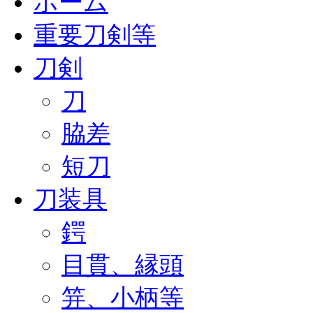
ホーム
重要刀剣等
刀剣
刀
脇差
短刀
刀装具
鍔
目貫、縁頭
笄、小柄等