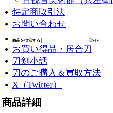
百観音美術館（兵左衛
特定商取引法
お問い合わせ
検
商品を検索する
索:
お買い得品・居合刀
刀剣小話
刀のご購入＆買取方法
X（Twitter）
商品詳細