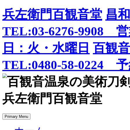
Skip
兵左衛門百観音堂
昌
to
content
TEL:03-6276-99
日：火・水曜日
百観
TEL:0480-58-0224
Primary Menu